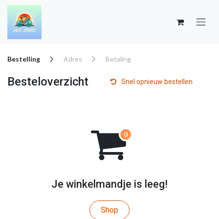
Overslaan naar inhoud
Bestelling
Adres
Betaling
Besteloverzicht
Snel opnieuw bestellen
Je winkelmandje is leeg!
Shop