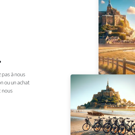
.
z pas à nous
n ou un achat
t nous